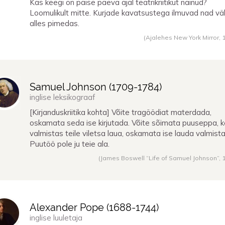
Kas keegi on päise päeva ajal teatrikriitikut näinud?
Loomulikult mitte. Kurjade kavatsustega ilmuvad nad väl
alles pimedas.
(Ajalehes New York Mirror,
Samuel Johnson (
1709
-
1784
)
inglise leksikograaf
[Kirjanduskriitika kohta] Võite tragöödiat materdada,
oskamata seda ise kirjutada. Võite sõimata puuseppa, 
valmistas teile viletsa laua, oskamata ise lauda valmist
Puutöö pole ju teie ala.
(James Boswell “Life of Samuel Johnson”,
Alexander Pope (
1688
-
1744
)
inglise luuletaja