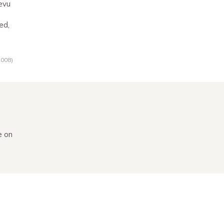
aevu
ed,
2008
)
e on