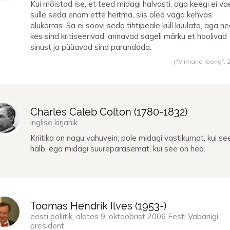
Kui mõistad ise, et teed midagi halvasti, aga keegi ei v
sulle seda enam ette heitma, siis oled väga kehvas
olukorras. Sa ei soovi seda tihtipeale küll kuulata, aga ne
kes sind kritiseerivad, annavad sageli märku et hoolivad
sinust ja püüavad sind parandada.
(“Viimane loeng”,
Charles Caleb Colton (
1780
-
1832
)
inglise kirjanik
Kriitika on nagu vahuvein; pole midagi vastikumat, kui se
halb, ega midagi suurepärasemat, kui see on hea.
Toomas Hendrik Ilves (
1953
-)
eesti poliitik, alates 9. oktoobrist 2006 Eesti Vabariigi
president