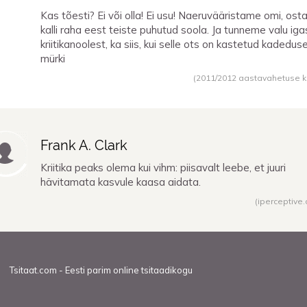
Kas tõesti? Ei või olla! Ei usu! Naeruvääristame omi, os
kalli raha eest teiste puhutud soola. Ja tunneme valu iga
kriitikanoolest, ka siis, kui selle ots on kastetud kadedus
mürki
(2011/2012 aastavahetuse 
Frank A. Clark
Kriitika peaks olema kui vihm: piisavalt leebe, et juuri
hävitamata kasvule kaasa aidata.
(iperceptive
Tsitaat.com - Eesti parim online tsitaadikogu