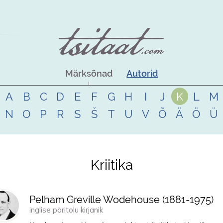
Märksõnad
Autorid
A
B
C
D
E
F
G
H
I
J
K
L
M
N
O
P
R
S
Š
T
U
V
Õ
Ä
Ö
Ü
Kriitika
Pelham Greville Wodehouse (
1881
-
1975
)
inglise päritolu kirjanik