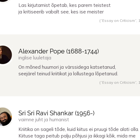
Las kirjutamist õpetab, kes parem teistest
ja kritiseerib vabalt see, kes ise meister
(“Essay on Criticism”,
Alexander Pope (
1688
-
1744
)
inglise luuletaja
On mõned huumori ja värssidega katsetanud,
seejärel teinud kriitikat ja lollustega lõpetanud.
(“Essay on Criticism”,
Sri Sri Ravi Shankar (
1956
-)
vaimne juht ja humanist
Kriitika on sageli tõde, kuid kiitus ei pruugi tõde alati olla.
Kiituse taga peitub palju põhjusi ja ikkagi kõik, mida me