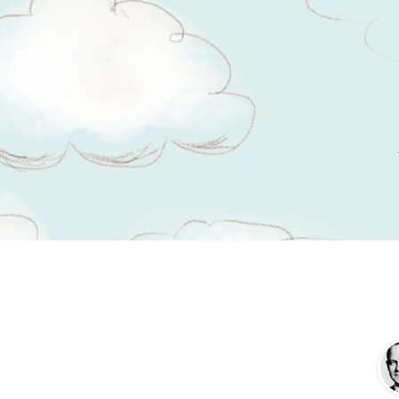
Tsitaadid teemal
kriitika