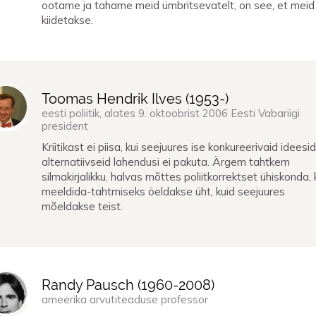
ootame ja tahame meid ümbritsevatelt, on see, et meid
kiidetakse.
Toomas Hendrik Ilves (
1953
-)
eesti poliitik, alates 9. oktoobrist 2006 Eesti Vabariigi
president
Kriitikast ei piisa, kui seejuures ise konkureerivaid ideesid
alternatiivseid lahendusi ei pakuta. Ärgem tahtkem
silmakirjalikku, halvas mõttes poliitkorrektset ühiskonda,
meeldida-tahtmiseks öeldakse üht, kuid seejuures
mõeldakse teist.
Randy Pausch (
1960
-
2008
)
ameerika arvutiteaduse professor