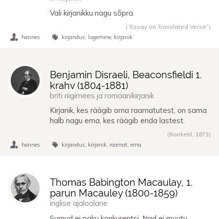
Vali kirjanikku nagu sõpra.
(“Essay on Translated Verse”)
hannes
kirjandus
lugemine
kirjanik
Benjamin Disraeli, Beaconsfieldi 1.
krahv (
1804
-
1881
)
briti riigimees ja romaanikirjanik
Kirjanik, kes räägib oma raamatutest, on sama
halb nagu ema, kes räägib enda lastest.
(Banketil,
1873
)
hannes
kirjandus
kirjanik
raamat
ema
Thomas Babington Macaulay, 1.
parun Macauley (
1800
-
1859
)
inglise ajaloolane
Surnud ei paku konkurentsi. Nad ei muutu.