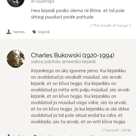
iiri luuletaja
Hea kirjanik peaks olema nii lihtne, et tal pole
ühtegi puudust peale pattude.
(“The Death of Synge”)
hannes
kirjanik
Charles Bukowski (
1920
-
1994
)
saksa päritolu ameerika kirjanik
Kirjanikega on üks igavene jama. Kui kirjanikku
on avaldatud ja viisakalt müüdud, siis arvab
kirjanik, et on kõva tegija. Kui kirjanikku on
avaldatud ja mitte eriti palju müüdud, siis arvab
kirjanik, et on kõva tegija. Kui kirjanikku on
avaldatud ja müüdud väga vähe, siis ta arvab,
et ta on kõva tegija. Ja kui kirjanikku ei ole üldse
avaldatud ja tal pole olnud endal ka raha, et
avaldada, siis ta arvab, et on eriti kõva tegija.
(“Naised”,
1978
)