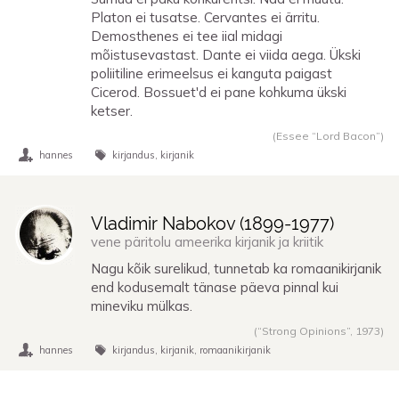
Platon ei tusatse. Cervantes ei ärritu.
Demosthenes ei tee iial midagi
mõistusevastast. Dante ei viida aega. Ükski
poliitiline erimeelsus ei kanguta paigast
Cicerod. Bossuet'd ei pane kohkuma ükski
ketser.
(Essee “Lord Bacon”)
hannes
kirjandus
kirjanik
Vladimir Nabokov (
1899
-
1977
)
vene päritolu ameerika kirjanik ja kriitik
Nagu kõik surelikud, tunnetab ka romaanikirjanik
end kodusemalt tänase päeva pinnal kui
mineviku mülkas.
(“Strong Opinions”,
1973
)
hannes
kirjandus
kirjanik
romaanikirjanik