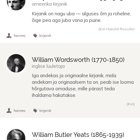
ameerika kirjanik
Kirjanik on nagu uba — alguses õrn ja roheline,
õige pea aga juba vana ja puine.
(Kiri Harold Rossile)
hannes
kirjanik
William Wordsworth (
1770
-
1850
)
inglise luuletaja
Iga andekas ja originaalne kirjanik, mida
andekam ja originaalsem ta on, peab ise looma
hõrgutava omaduse, mille pärast teda
ihaldama hakatakse.
(Kiri)
hannes
kirjanik
William Butler Yeats (
1865
-
1939
)