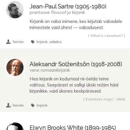
Jean-Paul Sartre (
1905
-
1980
)
prantsuse filosoof ja kirjanik
Kirjanik on vaba inimene, kes kirjutab vabadele
inimestele vaid ühest — vabadusest.
(“What is Literature?”)
hannes
kirjanik
vabadus
Aleksandr Solženitsõn (
1918
-
2008
)
vene romaanikirjanik
Hea kirjanik on kodumaal nii-öelda teine
valitsus. Seepärast ei salligi ükski režiim häid
kirjanikke, vaid üksnes keskpäraseid.
(“Esimeses ringis”,
1964
)
hannes
kirjanik
Elwyn Brooks White (
1899
-
1985
)