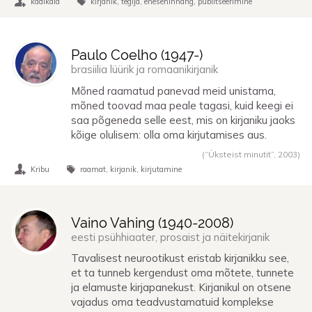
kadikala
kirjanik
tegija
enesehinnang
publitseerimine
Paulo Coelho (
1947
-)
brasiilia lüürik ja romaanikirjanik
Mõned raamatud panevad meid unistama,
mõned toovad maa peale tagasi, kuid keegi ei
saa põgeneda selle eest, mis on kirjaniku jaoks
kõige olulisem: olla oma kirjutamises aus.
(“Üksteist minutit”,
2003
)
Kribu
raamat
kirjanik
kirjutamine
Vaino Vahing (
1940
-
2008
)
eesti psühhiaater, prosaist ja näitekirjanik
Tavalisest neurootikust eristab kirjanikku see,
et ta tunneb kergendust oma mõtete, tunnete
ja elamuste kirjapanekust. Kirjanikul on otsene
vajadus oma teadvustamatuid komplekse