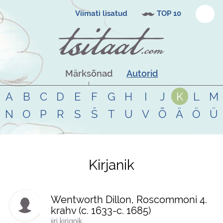
Viimati lisatud
TOP 10
Märksõnad
Autorid
A
B
C
D
E
F
G
H
I
J
K
L
M
N
O
P
R
S
Š
T
U
V
Õ
Ä
Ö
Ü
Kirjanik
Tsitaadid teemal
kirjanik
Wentworth Dillon, Roscommoni 4.
krahv (
c. 1633
-
c. 1685
)
iiri kirjanik