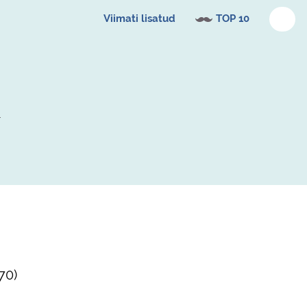
Viimati lisatud
TOP 10
70
)