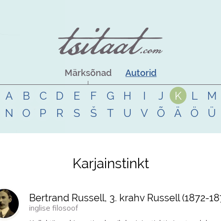
Märksõnad
Autorid
A
B
C
D
E
F
G
H
I
J
K
L
M
N
O
P
R
S
Š
T
U
V
Õ
Ä
Ö
Ü
Karjainstinkt
Bertrand Russell, 3. krahv Russell (
1872
-
18
inglise filosoof