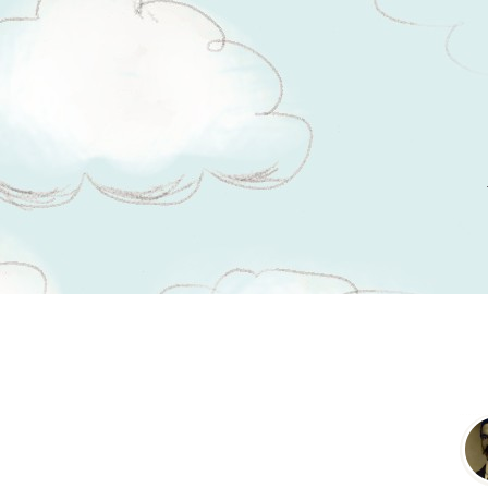
Tsitaadid teemal
karjainstinkt