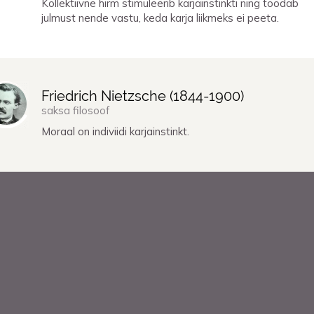
Kollektiivne hirm stimuleerib karjainstinkti ning toodab
julmust nende vastu, keda karja liikmeks ei peeta.
Friedrich Nietzsche (
1844
-
1900
)
saksa filosoof
Moraal on indiviidi karjainstinkt.