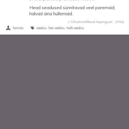
Head seadused sünnitavad veel paremaid;
halvad aina hullemaid.
(“Ühiskondlikust lepingust”,
1762
)
hannes
seadus
hea seadus
halb seadus