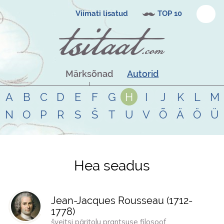
Viimati lisatud
TOP 10
Märksõnad
Autorid
A
B
C
D
E
F
G
H
I
J
K
L
M
N
O
P
R
S
Š
T
U
V
Õ
Ä
Ö
Ü
Hea seadus
Tsitaadid teemal
hea seadus
Jean-Jacques Rousseau (
1712
-
1778
)
šveitsi päritolu prantsuse filosoof