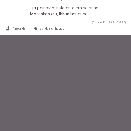
...ja painav minule on olemise sund.
Ma vihkan elu, ihkan hauaund.
(“Faust”,
1808
-
1832
)
Nielander
sund
elu
hauauni