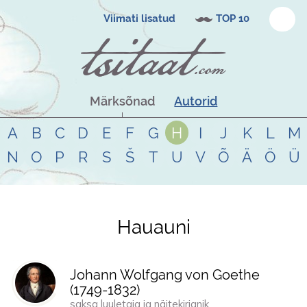
Viimati lisatud
TOP 10
Märksõnad
Autorid
A
B
C
D
E
F
G
H
I
J
K
L
M
N
O
P
R
S
Š
T
U
V
Õ
Ä
Ö
Ü
Hauauni
Tsitaadid teemal
hauauni
Johann Wolfgang von Goethe
(
1749
-
1832
)
saksa luuletaja ja näitekirjanik