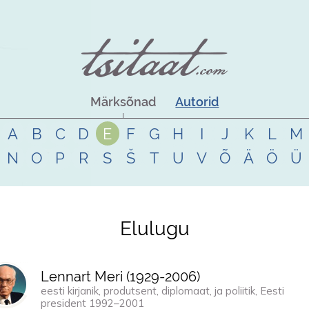
Märksõnad
Autorid
A
B
C
D
E
F
G
H
I
J
K
L
M
N
O
P
R
S
Š
T
U
V
Õ
Ä
Ö
Ü
Elulugu
Lennart Meri (
1929
-
2006
)
eesti kirjanik, produtsent, diplomaat, ja poliitik, Eesti
president 1992–2001