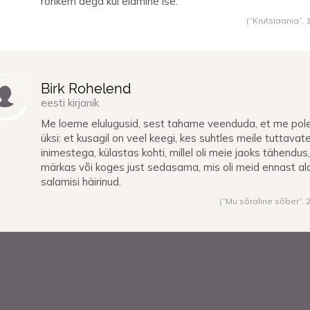
rohkem aega kui elamine ise.
(“Krutsiaania”,
Birk Rohelend
eesti kirjanik
Me loeme elulugusid, sest tahame veenduda, et me pol
üksi: et kusagil on veel keegi, kes suhtles meile tuttavat
inimestega, külastas kohti, millel oli meie jaoks tähendus,
märkas või koges just sedasama, mis oli meid ennast ala
salamisi häirinud.
(“Mu sõraline sõber”,