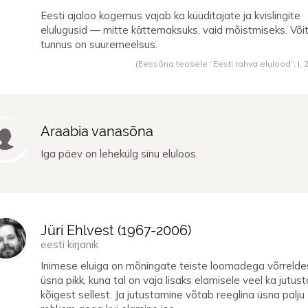
Eesti ajaloo kogemus vajab ka küüditajate ja kvislingite
elulugusid — mitte kättemaksuks, vaid mõistmiseks. Võit
tunnus on suuremeelsus.
(Eessõna teosele “Eesti rahva elulood”, I,
Araabia vanasõna
Iga päev on lehekülg sinu eluloos.
Jüri Ehlvest (
1967
-
2006
)
eesti kirjanik
Inimese eluiga on mõningate teiste loomadega võrrelde
üsna pikk, kuna tal on vaja lisaks elamisele veel ka jutus
kõigest sellest. Ja jutustamine võtab reeglina üsna palju