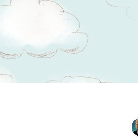
Tsitaadid teemal
elulugu