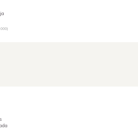
ja
2000
)
s
tada