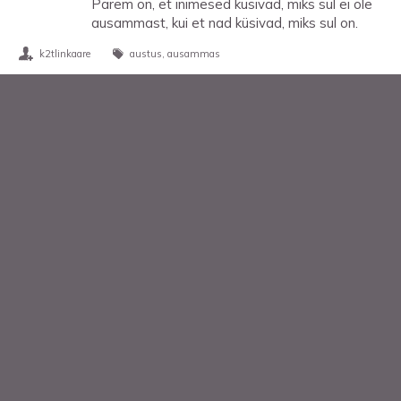
Parem on, et inimesed küsivad, miks sul ei ole
ausammast, kui et nad küsivad, miks sul on.
k2tlinkaare
austus
ausammas