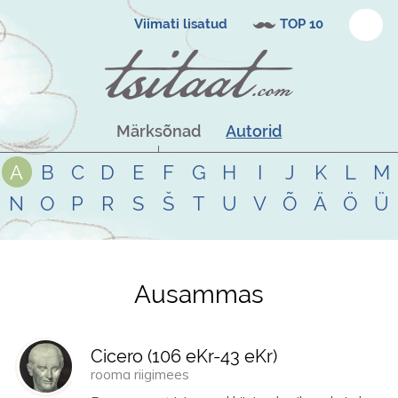
Viimati lisatud
TOP 10
Märksõnad
Autorid
A
B
C
D
E
F
G
H
I
J
K
L
M
N
O
P
R
S
Š
T
U
V
Õ
Ä
Ö
Ü
Ausammas
Tsitaadid teemal
ausammas
Cicero (
106 eKr
-
43 eKr
)
rooma riigimees