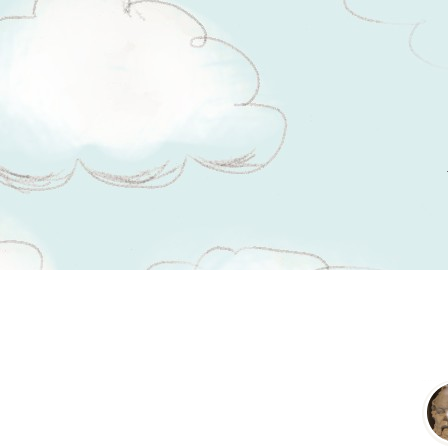
Tsitaadid teemal
algus