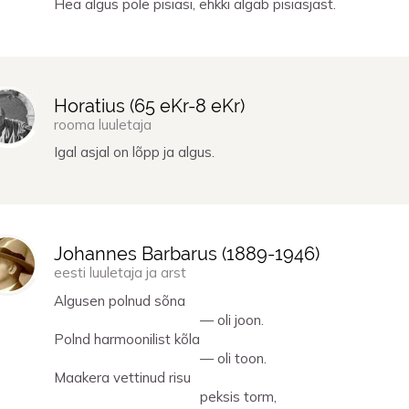
Hea algus pole pisiasi, ehkki algab pisiasjast.
Horatius (
65 eKr
-
8 eKr
)
rooma luuletaja
Igal asjal on lõpp ja algus.
Johannes Barbarus (
1889
-
1946
)
eesti luuletaja ja arst
Algusen polnud sõna
— oli joon.
Polnd harmoonilist kõla
— oli toon.
Maakera vettinud risu
peksis torm,