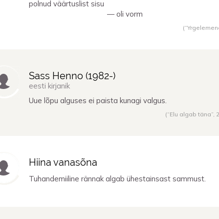
polnud väärtuslist sisu
— oli vorm
(“Yrgelemen
Sass Henno (
1982
-)
eesti kirjanik
Uue lõpu alguses ei paista kunagi valgus.
(“Elu algab täna”,
Hiina vanasõna
Tuhandemiiline rännak algab ühestainsast sammust.