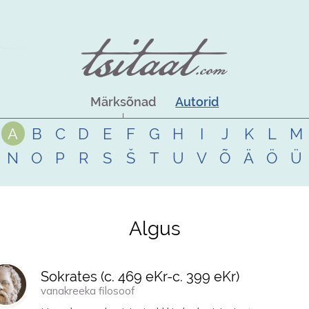
Märksõnad
Autorid
A
B
C
D
E
F
G
H
I
J
K
L
M
N
O
P
R
S
Š
T
U
V
Õ
Ä
Ö
Ü
Algus
Sokrates (
c. 469 eKr
-
c. 399 eKr
)
vanakreeka filosoof