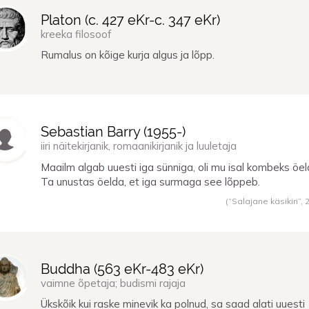
Platon (
c. 427 eKr
-
c. 347 eKr
)
kreeka filosoof
Rumalus on kõige kurja algus ja lõpp.
Sebastian Barry (
1955
-)
iiri näitekirjanik, romaanikirjanik ja luuletaja
Maailm algab uuesti iga sünniga, oli mu isal kombeks öel
Ta unustas öelda, et iga surmaga see lõppeb.
(“Salajane käsikiri”,
Buddha (
563 eKr
-
483 eKr
)
vaimne õpetaja; budismi rajaja
Ükskõik kui raske minevik ka polnud, sa saad alati uuesti