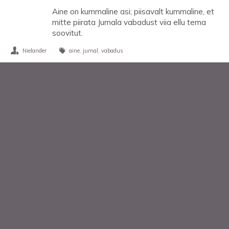
Aine on kummaline asi; piisavalt kummaline, et
mitte piirata Jumala vabadust viia ellu tema
soovitut.
Nielander
aine
jumal
vabadus