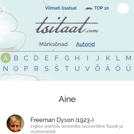
Viimati lisatud
TOP 10
Märksõnad
Autorid
A
B
C
D
E
F
G
H
I
J
K
L
M
N
O
P
R
S
Š
T
U
V
Õ
Ä
Ö
Ü
Aine
Tsitaadid teemal
aine
Freeman Dyson (
1923
-)
inglise päritolu ameerika teoreetiline füüsik ja
matemaatik