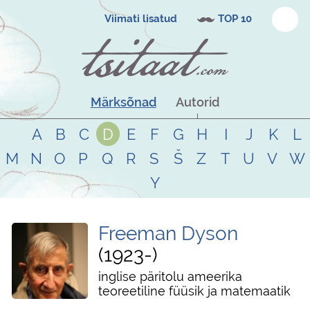
Viimati lisatud
TOP 10
Märksõnad
Autorid
A
B
C
D
E
F
G
H
I
J
K
L
M
N
O
P
Q
R
S
Š
Z
T
U
V
W
Y
Freeman Dyson
1923
-
inglise päritolu ameerika
teoreetiline füüsik ja matemaatik