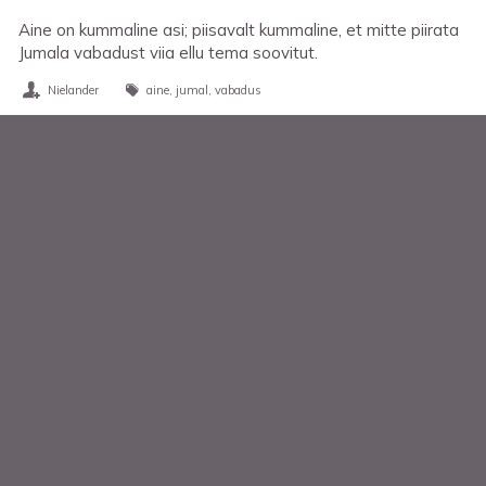
Aine on kummaline asi; piisavalt kummaline, et mitte piirata
Jumala vabadust viia ellu tema soovitut.
Nielander
aine
jumal
vabadus