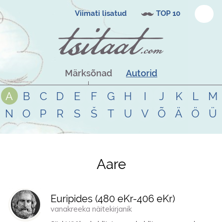
Viimati lisatud
TOP 10
Märksõnad
Autorid
A
B
C
D
E
F
G
H
I
J
K
L
M
N
O
P
R
S
Š
T
U
V
Õ
Ä
Ö
Ü
Aare
Tsitaadid teemal
aare
Euripides (
480 eKr
-
406 eKr
)
vanakreeka näitekirjanik