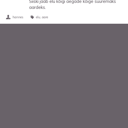
Siiski jääb elu kõigi aegade kõige suuremaks
aardeks.
hannes
elu
aare