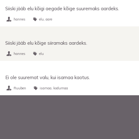
Siiski jääb elu kõigi aegade kõige suuremaks aardeks.
hannes
elu
aare
Siiski jääb elu kõige siiramaks aardeks.
hannes
elu
Ei ole suuremat valu, kui isamaa kaotus.
Ruuben
isamaa
kodumaa