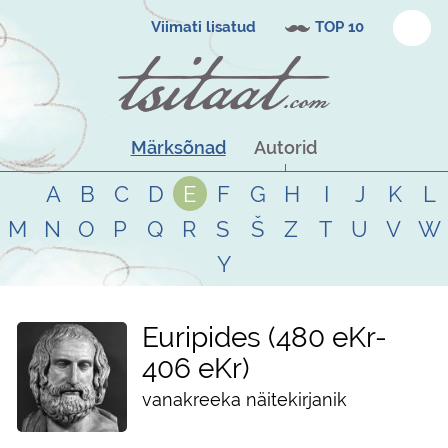
Viimati lisatud
TOP 10
Märksõnad
Autorid
A
B
C
D
E
F
G
H
I
J
K
L
M
N
O
P
Q
R
S
Š
Z
T
U
V
W
Y
Euripides
480 eKr
-
406 eKr
vanakreeka näitekirjanik