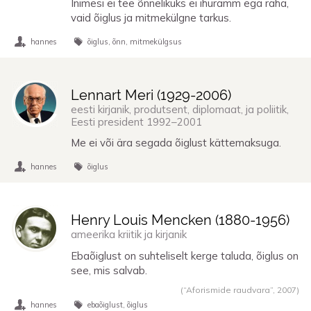
Inimesi ei tee õnnelikuks ei ihuramm ega raha,
vaid õiglus ja mitmekülgne tarkus.
hannes
õiglus
õnn
mitmekülgsus
Lennart Meri (
1929
-
2006
)
eesti kirjanik, produtsent, diplomaat, ja poliitik,
Eesti president 1992–2001
Me ei või ära segada õiglust kättemaksuga.
hannes
õiglus
Henry Louis Mencken (
1880
-
1956
)
ameerika kriitik ja kirjanik
Ebaõiglust on suhteliselt kerge taluda, õiglus on
see, mis salvab.
(“Aforismide raudvara”,
2007
)
hannes
ebaõiglust
õiglus