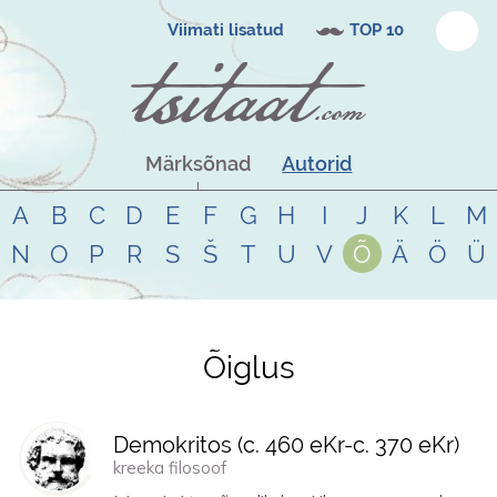
Viimati lisatud
TOP 10
Märksõnad
Autorid
A
B
C
D
E
F
G
H
I
J
K
L
M
N
O
P
R
S
Š
T
U
V
Õ
Ä
Ö
Ü
Õiglus
Tsitaadid teemal
õiglus
Demokritos (
c. 460 eKr
-
c. 370 eKr
)
kreeka filosoof