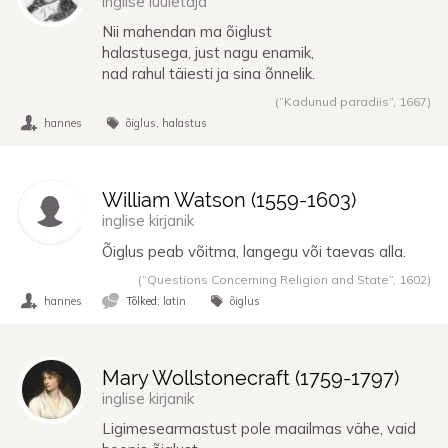
inglise luuletaja
Nii mahendan ma õiglust
halastusega, just nagu enamik,
nad rahul täiesti ja sina õnnelik.
(“Kadunud paradiis”,
1667
)
hannes
õiglus
halastus
William Watson (
1559
-
1603
)
inglise kirjanik
Õiglus peab võitma, langegu või taevas alla.
(“Questions Concerning Religion and State”,
1602
)
hannes
Tõlked:
latin
õiglus
Mary Wollstonecraft (
1759
-
1797
)
inglise kirjanik
Ligimesearmastust pole maailmas vähe, vaid