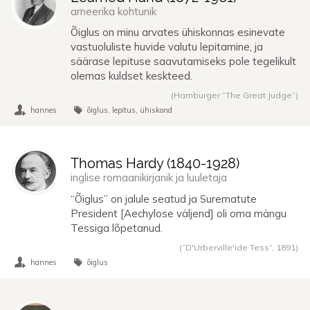
ameerika kohtunik
Õiglus on minu arvates ühiskonnas esinevate
vastuoluliste huvide valutu lepitamine, ja
säärase lepituse saavutamiseks pole tegelikult
olemas kuldset keskteed.
(Hamburger “The Great Judge”)
hannes
õiglus
lepitus
ühiskond
Thomas Hardy (
1840
-
1928
)
inglise romaanikirjanik ja luuletaja
“Õiglus” on jalule seatud ja Surematute
President [Aechylose väljend] oli oma mängu
Tessiga lõpetanud.
(“D'Urberville'ide Tess”,
1891
)
hannes
õiglus