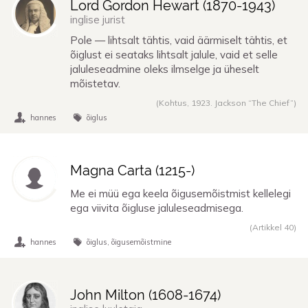
Lord Gordon Hewart (
1870
-
1943
)
inglise jurist
Pole — lihtsalt tähtis, vaid äärmiselt tähtis, et
õiglust ei seataks lihtsalt jalule, vaid et selle
jaluleseadmine oleks ilmselge ja üheselt
mõistetav.
(Kohtus, 1923. Jackson “The Chief”)
hannes
õiglus
Magna Carta (
1215
-)
Me ei müü ega keela õigusemõistmist kellelegi
ega viivita õigluse jaluleseadmisega.
(Artikkel 40)
hannes
õiglus
õigusemõistmine
John Milton (
1608
-
1674
)