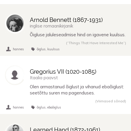
Arnold Bennett (
1867
-
1931
)
inglise romaanikirjanik
Õigluse jaluleseadmise hind on igavene kuulsus.
(“Things That Have Interested Me”)
hannes
õiglus
kuulsus
Gregorius VII (
1020
-
1085
)
Itaalia paavst
Olen armastanud õiglust ja vihanud ebaõiglust:
seetõttu suren ma pagenduses.
(Viimased sõnad)
hannes
õiglus
ebaõiglus
Learned Hand (
1872
-
1961
)