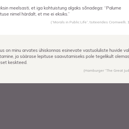
ksin meelsasti, et iga kohtuistung algaks sõnadega: “Palume
stuse nimel härdalt, et me ei eksiks.”
(“Morals in Public Life”, tsiteerides Cromwelli,
lus on minu arvates ühiskonnas esinevate vastuoluliste huvide va
itamine, ja säärase lepituse saavutamiseks pole tegelikult olema
dset keskteed.
(Hamburger “The Great Ju