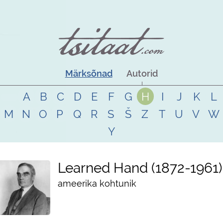
Märksõnad
Autorid
A
B
C
D
E
F
G
H
I
J
K
L
M
N
O
P
Q
R
S
Š
Z
T
U
V
W
Y
Learned Hand
1872
-
1961
ameerika kohtunik