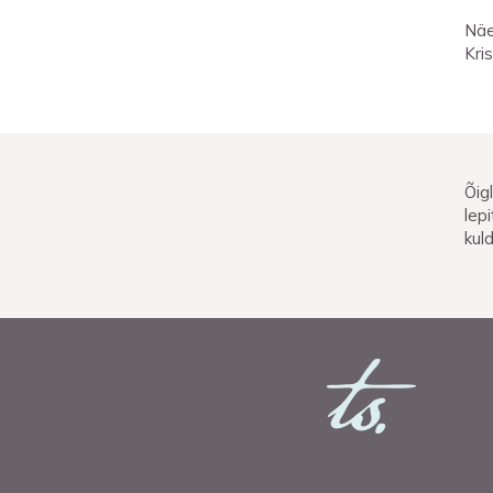
Näe
Kri
Õig
lep
kul