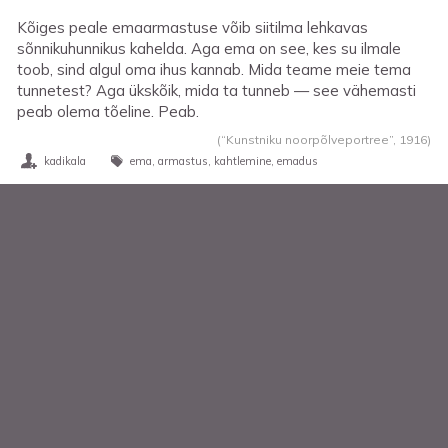
Kõiges peale emaarmastuse võib siitilma lehkavas
sõnnikuhunnikus kahelda. Aga ema on see, kes su ilmale
toob, sind algul oma ihus kannab. Mida teame meie tema
tunnetest? Aga ükskõik, mida ta tunneb — see vähemasti
peab olema tõeline. Peab.
(“Kunstniku noorpõlveportree”,
1916
)
kadikala
ema
armastus
kahtlemine
emadus