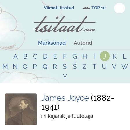
Viimati lisatud
TOP 10
Märksõnad
Autorid
A
B
C
D
E
F
G
H
I
J
K
L
M
N
O
P
Q
R
S
Š
Z
T
U
V
W
Y
James Joyce
1882
-
1941
iiri kirjanik ja luuletaja