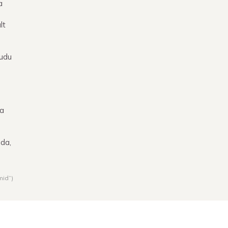
a
lt
audu
ma
nda,
mid”)