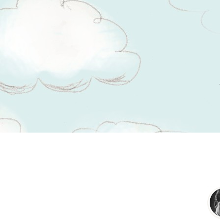
Kasutaja Lotte lisatud tsitaadid