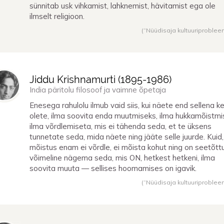
sünnitab usk vihkamist, lahknemist, hävitamist ega ole
ilmselt religioon.
(“Nüüdisaja kultuuriproblee
Jiddu Krishnamurti (
1895
-
1986
)
India päritolu filosoof ja vaimne õpetaja
Enesega rahulolu ilmub vaid siis, kui näete end sellena k
olete, ilma soovita enda muutmiseks, ilma hukkamõistmi
ilma võrdlemiseta, mis ei tähenda seda, et te üksens
tunnetate seda, mida näete ning jääte selle juurde. Kuid,
mõistus enam ei võrdle, ei mõista kohut ning on seetõtt
võimeline nägema seda, mis ON, hetkest hetkeni, ilma
soovita muuta — sellises hoomamises on igavik.
(“Nüüdisaja kultuuriproblee