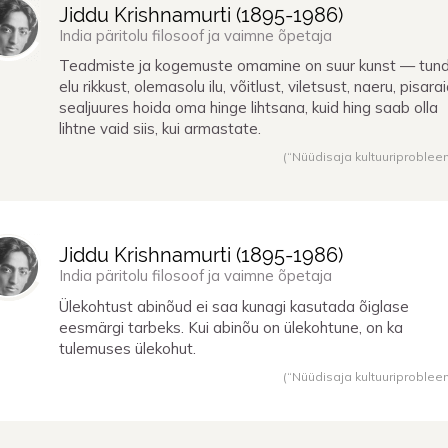
Jiddu Krishnamurti (
1895
-
1986
)
India päritolu filosoof ja vaimne õpetaja
Teadmiste ja kogemuste omamine on suur kunst — tun
elu rikkust, olemasolu ilu, võitlust, viletsust, naeru, pisar
sealjuures hoida oma hinge lihtsana, kuid hing saab olla
lihtne vaid siis, kui armastate.
(“Nüüdisaja kultuuriproblee
Jiddu Krishnamurti (
1895
-
1986
)
India päritolu filosoof ja vaimne õpetaja
Ülekohtust abinõud ei saa kunagi kasutada õiglase
eesmärgi tarbeks. Kui abinõu on ülekohtune, on ka
tulemuses ülekohut.
(“Nüüdisaja kultuuriproblee