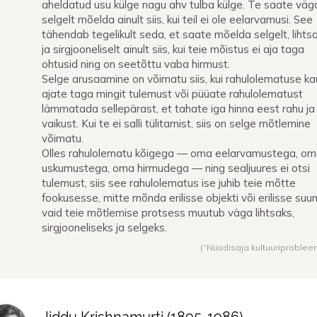
aheldatud usu külge nagu ahv tulba külge. Te saate väg
selgelt mõelda ainult siis, kui teil ei ole eelarvamusi. See
tähendab tegelikult seda, et saate mõelda selgelt, lihtsa
ja sirgjooneliselt ainult siis, kui teie mõistus ei aja taga
ohtusid ning on seetõttu vaba hirmust.
Selge arusaamine on võimatu siis, kui rahulolematuse k
ajate taga mingit tulemust või püüate rahulolematust
lämmatada sellepärast, et tahate iga hinna eest rahu ja
vaikust. Kui te ei salli tülitamist, siis on selge mõtlemine
võimatu.
Olles rahulolematu kõigega — oma eelarvamustega, o
uskumustega, oma hirmudega — ning sealjuures ei otsi
tulemust, siis see rahulolematus ise juhib teie mõtte
fookusesse, mitte mõnda erilisse objekti või erilisse suu
vaid teie mõtlemise protsess muutub väga lihtsaks,
sirgjooneliseks ja selgeks.
(“Nüüdisaja kultuuriproblee