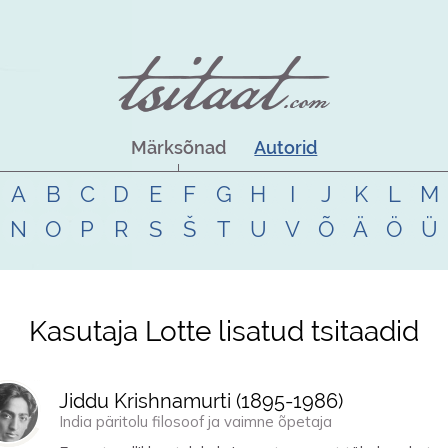
Märksõnad
Autorid
A
B
C
D
E
F
G
H
I
J
K
L
M
N
O
P
R
S
Š
T
U
V
Õ
Ä
Ö
Ü
Kasutaja Lotte lisatud tsitaadid
Jiddu Krishnamurti (
1895
-
1986
)
India päritolu filosoof ja vaimne õpetaja