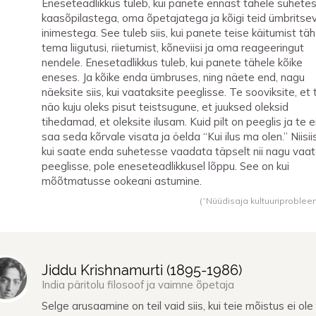
Eneseteadlikkus tuleb, kui panete ennast tähele suhete
kaasõpilastega, oma õpetajatega ja kõigi teid ümbritse
inimestega. See tuleb siis, kui panete teise käitumist täh
tema liigutusi, riietumist, kõneviisi ja oma reageeringut
nendele. Enesetadlikkus tuleb, kui panete tähele kõike
eneses. Ja kõike enda ümbruses, ning näete end, nagu
näeksite siis, kui vaataksite peeglisse. Te sooviksite, et 
näo kuju oleks pisut teistsugune, et juuksed oleksid
tihedamad, et oleksite ilusam. Kuid pilt on peeglis ja te e
saa seda kõrvale visata ja öelda “Kui ilus ma olen.” Niisiis
kui saate enda suhetesse vaadata täpselt nii nagu vaa
peeglisse, pole eneseteadlikkusel lõppu. See on kui
mõõtmatusse ookeani astumine.
(“Nüüdisaja kultuuriproblee
Jiddu Krishnamurti (
1895
-
1986
)
India päritolu filosoof ja vaimne õpetaja
Selge arusaamine on teil vaid siis, kui teie mõistus ei ole