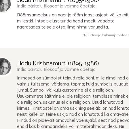
Jiddu Krishnamurti (
1895
-
1986
)
India päritolu filosoof ja vaimne õpetaja
Rõõmsameelsus on naer ja rõõm igast asjast, või ka mit
millestki, lihtsalt elust tunda head meelt, vaadata
naeratades teisele otsa, ilma hirmu varjundita.
(“Nüüdisaja kultuuriproblee
Jiddu Krishnamurti (
1895
-
1986
)
India päritolu filosoof ja vaimne õpetaja
Inimesed on sümbolist teinud religiooni, mille nimel nad 
valmis tülitsema, võitlema, tapma; kuid sümbolis puudub
Jumal. Sümboli või kuju austamine ei ole religioon.
Usukommete täitmine ei ole religioon, templisse minek e
ole religioon, uskumus ei ole religioon. Usud lahutavad
inimesi. Kristlastel on oma usk ning seeläbi on nad lahut
neist, kellel on teine usk ja nad on lahutatud ka omavahel
Hindud on pidevalt omavahel vaenujalal, sest nad peav
endid kas brahmaanideks või mittebrahmaanideks. Nii