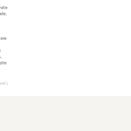
s
vate
ele,
teie
i
,
tate
mid”)