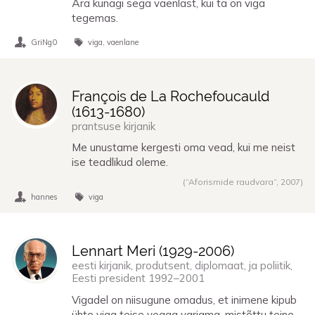
Ära kunagi sega vaenlast, kui ta on viga
tegemas.
GriNg0
viga
vaenlane
François de La Rochefoucauld
(
1613
-
1680
)
prantsuse kirjanik
Me unustame kergesti oma vead, kui me neist
ise teadlikud oleme.
(“Aforismide raudvara”,
2007
)
hannes
viga
Lennart Meri (
1929
-
2006
)
eesti kirjanik, produtsent, diplomaat, ja poliitik,
Eesti president 1992–2001
Vigadel on niisugune omadus, et inimene kipub
ühte viga teise veaga varjama, mistõttu teine