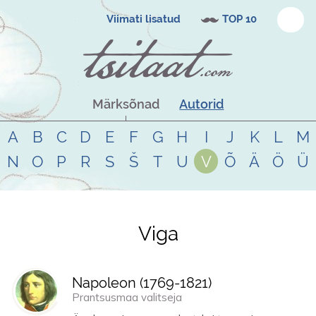
Viimati lisatud
TOP 10
Märksõnad
Autorid
A
B
C
D
E
F
G
H
I
J
K
L
M
N
O
P
R
S
Š
T
U
V
Õ
Ä
Ö
Ü
Viga
Tsitaadid teemal
viga
Napoleon (
1769
-
1821
)
Prantsusmaa valitseja