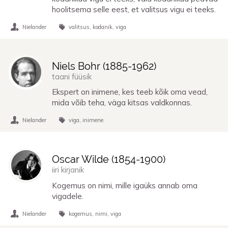
hoolitsema selle eest, et valitsus vigu ei teeks.
Nielander
valitsus
kodanik
viga
Niels Bohr (
1885
-
1962
)
taani füüsik
Ekspert on inimene, kes teeb kõik oma vead,
mida võib teha, väga kitsas valdkonnas.
Nielander
viga
inimene
Oscar Wilde (
1854
-
1900
)
iiri kirjanik
Kogemus on nimi, mille igaüks annab oma
vigadele.
Nielander
kogemus
nimi
viga