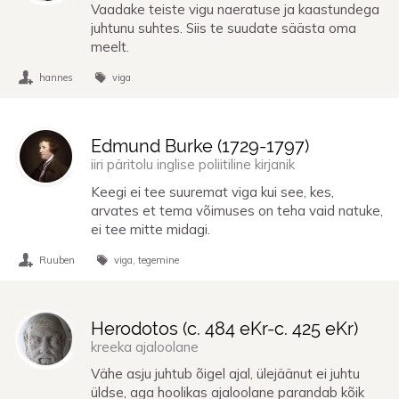
Vaadake teiste vigu naeratuse ja kaastundega
juhtunu suhtes. Siis te suudate säästa oma
meelt.
hannes
viga
Edmund Burke (
1729
-
1797
)
iiri päritolu inglise poliitiline kirjanik
Keegi ei tee suuremat viga kui see, kes,
arvates et tema võimuses on teha vaid natuke,
ei tee mitte midagi.
Ruuben
viga
tegemine
Herodotos (
c. 484 eKr
-
c. 425 eKr
)
kreeka ajaloolane
Vähe asju juhtub õigel ajal, ülejäänut ei juhtu
üldse, aga hoolikas ajaloolane parandab kõik