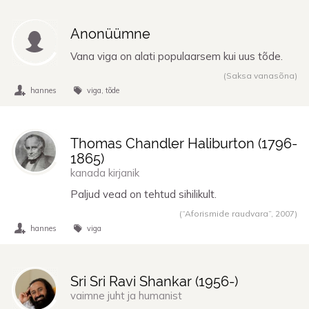
Anonüümne
Vana viga on alati populaarsem kui uus tõde.
(Saksa vanasõna)
hannes
viga
tõde
Thomas Chandler Haliburton (
1796
-
1865
)
kanada kirjanik
Paljud vead on tehtud sihilikult.
(“Aforismide raudvara”,
2007
)
hannes
viga
Sri Sri Ravi Shankar (
1956
-)
vaimne juht ja humanist