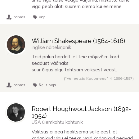
viga peab alati suurem olema kui esimene.
hannes
viga
William Shakespeare (
1564
-
1616
)
inglise näitekirjanik
Teid palun härdalt, et teie mõjuvõim kord
seadust väänaks:
suur õigus olgu tähtsam väiksest veast.
(“Veneetsia Kaupmees”, 4,
1596
-
1597
)
hannes
õigus
viga
Robert Houghwout Jackson (
1892
-
1954
)
USA ülemkohtu kohtunik
Valitsus ei pea hoolitsema selle eest, et
kodanikud vigu ei teeks, vaid kodanikud peavad