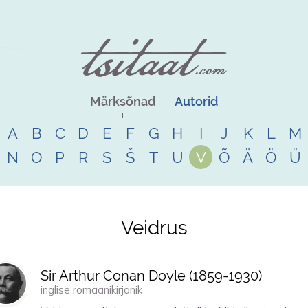
Märksõnad
Autorid
A
B
C
D
E
F
G
H
I
J
K
L
M
N
O
P
R
S
Š
T
U
V
Õ
Ä
Ö
Ü
Veidrus
Sir Arthur Conan Doyle (
1859
-
1930
)
inglise romaanikirjanik