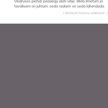
Veidruses peitub peaaegu alati vihje. Mida ilmetum ja
tavalisem on juhtum, seda raskem on seda lahendada.
(“Sherlock Holmesi seiklused”,