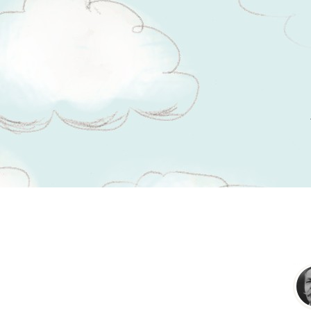
Tsitaadid teemal
veidrus