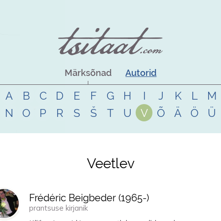
Märksõnad
Autorid
A
B
C
D
E
F
G
H
I
J
K
L
M
N
O
P
R
S
Š
T
U
V
Õ
Ä
Ö
Ü
Veetlev
Frédéric Beigbeder (
1965
-)
prantsuse kirjanik