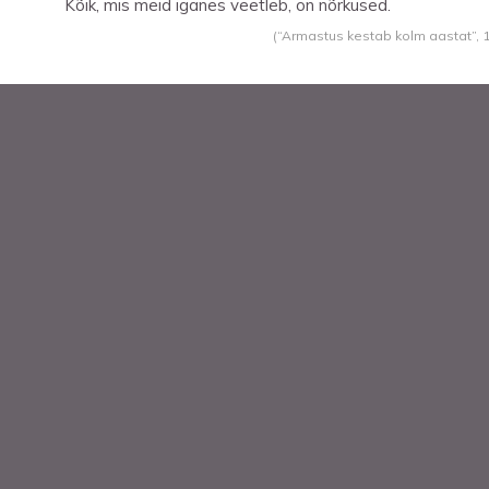
Kõik, mis meid iganes veetleb, on nõrkused.
(“Armastus kestab kolm aastat”,