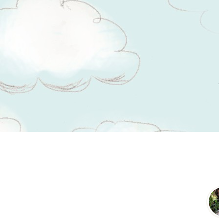
Tsitaadid teemal
veetlev