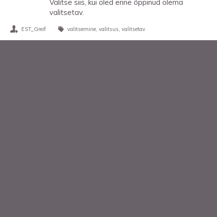
Valitse siis, kui oled enne õppinud olema
valitsetav.
EST_Greif
valitsemine
valitsus
valitsetav