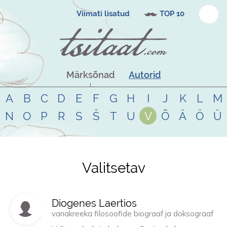
Viimati lisatud
TOP 10
Märksõnad
Autorid
A
B
C
D
E
F
G
H
I
J
K
L
M
N
O
P
R
S
Š
T
U
V
Õ
Ä
Ö
Ü
Valitsetav
Tsitaadid teemal
valitsetav
Diogenes Laertios
vanakreeka filosoofide biograaf ja doksograaf