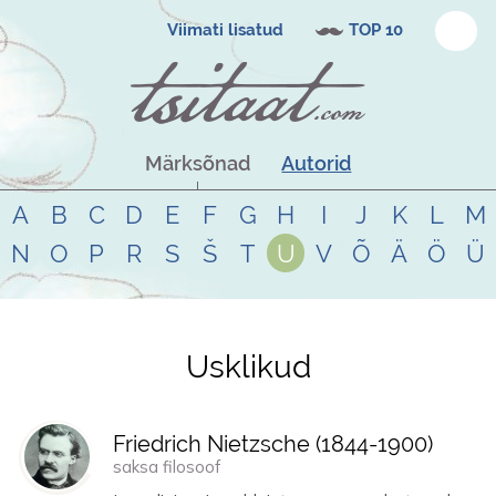
Viimati lisatud
TOP 10
Märksõnad
Autorid
A
B
C
D
E
F
G
H
I
J
K
L
M
N
O
P
R
S
Š
T
U
V
Õ
Ä
Ö
Ü
Usklikud
Tsitaadid teemal
usklikud
Friedrich Nietzsche (
1844
-
1900
)
saksa filosoof