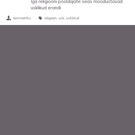
Iga religiooni pooldajate seas moodustavad
usklikud erandi.
tammet6ru
religioon
usk
usklikud