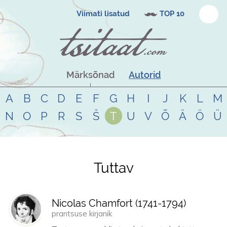
Viimati lisatud
TOP 10
Märksõnad
Autorid
A
B
C
D
E
F
G
H
I
J
K
L
M
N
O
P
R
S
Š
T
U
V
Õ
Ä
Ö
Ü
Tuttav
Tsitaadid teemal
tuttav
Nicolas Chamfort (
1741
-
1794
)
prantsuse kirjanik