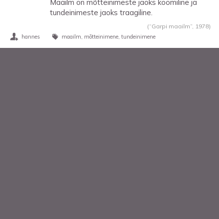
Maailm on mõtteinimeste jaoks koomiline ja
tundeinimeste jaoks traagiline.
(“Garpi maailm”,
1978
)
hannes
maailm
mõtteinimene
tundeinimene