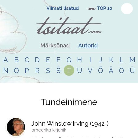
Viimati lisatud
TOP 10
Märksõnad
Autorid
A
B
C
D
E
F
G
H
I
J
K
L
M
N
O
P
R
S
Š
T
U
V
Õ
Ä
Ö
Ü
Tundeinimene
Tsitaadid teemal
tundeinimene
John Winslow Irving (
1942
-)
ameerika kirjanik