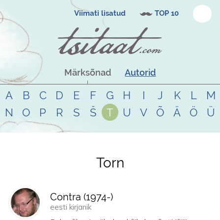
Viimati lisatud
TOP 10
Märksõnad
Autorid
A
B
C
D
E
F
G
H
I
J
K
L
M
N
O
P
R
S
Š
T
U
V
Õ
Ä
Ö
Ü
Torn
Tsitaadid teemal
torn
Contra (
1974
-)
eesti kirjanik