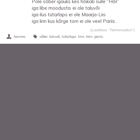
Pole sõber igaüks kes hõikab sulle “Hõi!”
iga libe moodustis ei ole taluvõi
iga ilus tütarlaps ei ole Maarja-Liis
iga linn kus kõrge torn ei ole veel Pariis .
(Luuletus “Terminaator”)
hannes
sõber
taluvõi
tütarlaps
linn
torn
pariis