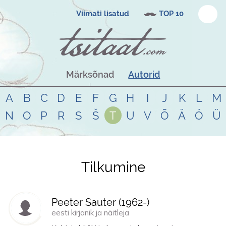
Viimati lisatud
TOP 10
Märksõnad
Autorid
A
B
C
D
E
F
G
H
I
J
K
L
M
N
O
P
R
S
Š
T
U
V
Õ
Ä
Ö
Ü
Tilkumine
Tsitaadid teemal
tilkumine
Peeter Sauter (
1962
-)
eesti kirjanik ja näitleja