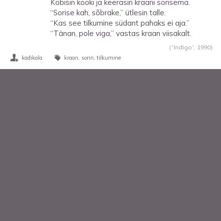
Kobisin kööki ja keerasin kraani sorisema.
“Sorise kah, sõbrake,” ütlesin talle.
“Kas see tilkumine südant pahaks ei aja.”
“Tänan, pole viga,” vastas kraan viisakalt.
(“Indigo”,
1990
)
kadikala
kraan
sorin
tilkumine