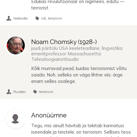
Edukas revulutsionäär on riigimees, edutu —
terrorist.
Nielander
riik
terrorism
Noam Chomsky (
1928
-)
juudi päritolu USA keeleteadlane, lingvistika
emeriitprofessor Massachusettsi
Tehnoloogiainstituudis
Kõik murravad pead, kuidas terrorismist võitu
saada. Noh, selleks on väga lihtne viis: ärge
enam selles osalege.
Ruuben
terrorism
Anonüümne
Tegu, mis ainult hävitab ja tekitab kannatusi
iseendale ja teistele, on terrorism. Sellises teos