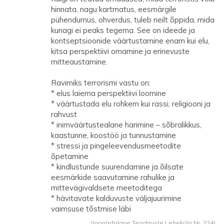
hinnata, nagu kartmatus, eesmärgile
pühendumus, ohverdus, tuleb neilt õppida, mida
kunagi ei peaks tegema. See on ideede ja
kontseptsioonide väärtustamine enam kui elu,
kitsa perspektiivi omamine ja erinevuste
mitteaustamine.
Ravimiks terrorismi vastu on:
* elus laiema perspektiivi loomine
* väärtustada elu rohkem kui rassi, religiooni ja
rahvust
* inimväärtustealane harimine – sõbralikkus,
kaastunne, koostöö ja tunnustamine
* stressi ja pingeleevendusmeetodite
õpetamine
* kindlustunde suurendamine ja õilsate
eesmärkide saavutamine rahulike ja
mittevägivaldsete meetoditega
* hävitavate kalduvuste väljajuurimine
vaimsuse tõstmise läbi
(Iganädalane Teadmiste Lehekülg Nr. 324)