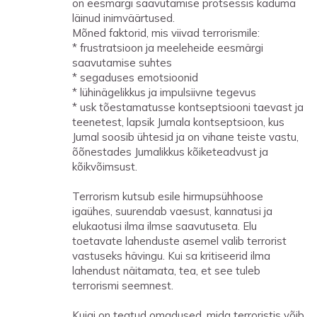
on eesmärgi saavutamise protsessis kaduma
läinud inimväärtused.
Mõned faktorid, mis viivad terrorismile:
* frustratsioon ja meeleheide eesmärgi
saavutamise suhtes
* segaduses emotsioonid
* lühinägelikkus ja impulsiivne tegevus
* usk tõestamatusse kontseptsiooni taevast ja
teenetest, lapsik Jumala kontseptsioon, kus
Jumal soosib ühtesid ja on vihane teiste vastu,
õõnestades Jumalikkus kõiketeadvust ja
kõikvõimsust.
Terrorism kutsub esile hirmupsühhoose
igaühes, suurendab vaesust, kannatusi ja
elukaotusi ilma ilmse saavutuseta. Elu
toetavate lahenduste asemel valib terrorist
vastuseks hävingu. Kui sa kritiseerid ilma
lahendust näitamata, tea, et see tuleb
terrorismi seemnest.
Kuigi on teatud omadused, mida terroristis võib