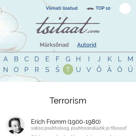
Viimati lisatud
TOP 10
Märksõnad
Autorid
A
B
C
D
E
F
G
H
I
J
K
L
M
N
O
P
R
S
Š
T
U
V
Õ
Ä
Ö
Ü
Terrorism
Tsitaadid teemal
terrorism
Erich Fromm (
1900
-
1980
)
saksa psühholoog, psühhoanalüütik ja filosoof