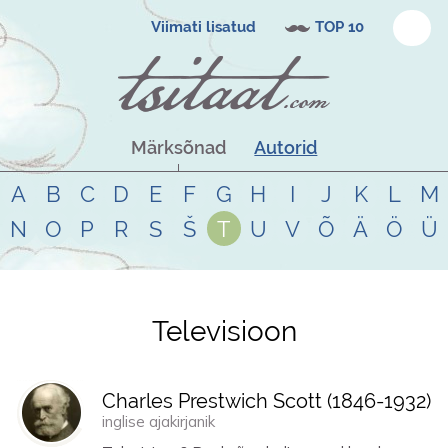
Viimati lisatud
TOP 10
Märksõnad
Autorid
A
B
C
D
E
F
G
H
I
J
K
L
M
N
O
P
R
S
Š
T
U
V
Õ
Ä
Ö
Ü
Televisioon
Tsitaadid teemal
televisioon
Charles Prestwich Scott (
1846
-
1932
)
inglise ajakirjanik