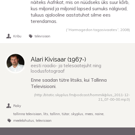
näiteks Aafrikat, mis on nüüdseks üks suur kõrb,
kus miljonid ja miljonid lapsed surnuks nälgivad,
tuliuus ajalooline aastatuhat silme ees
terendamas.
(“Harmagedon tagasivaates”,
2008
)
Kribu
televisioon
Alari Kivisaar (
1967
-)
eesti raadio- ja telesaatejuht ning
loodusfotograaf
Enne saadan tütre litsiks, kui Tallinna
Televisiooni.
(http://static.skyplus.fm/podcast/hommik/plus_2011-12-
21_07-00-00.mp3)
Raky
tallinna televisioon
lits
tallinn
tütar
skyplus
mees
naine
meelelahutus
televisioon