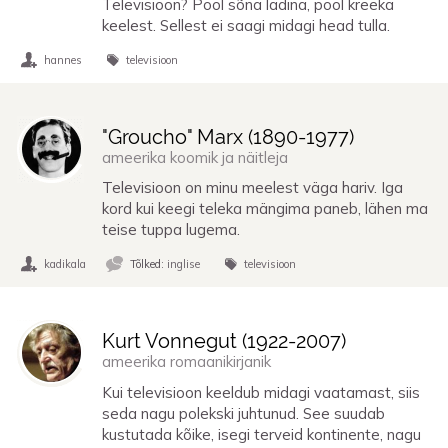
Televisioon? Pool sõna ladina, pool kreeka
keelest. Sellest ei saagi midagi head tulla.
hannes
televisioon
"Groucho" Marx (
1890
-
1977
)
ameerika koomik ja näitleja
Televisioon on minu meelest väga hariv. Iga
kord kui keegi teleka mängima paneb, lähen ma
teise tuppa lugema.
kadikala
Tõlked:
inglise
televisioon
Kurt Vonnegut (
1922
-
2007
)
ameerika romaanikirjanik
Kui televisioon keeldub midagi vaatamast, siis
seda nagu polekski juhtunud. See suudab
kustutada kõike, isegi terveid kontinente, nagu