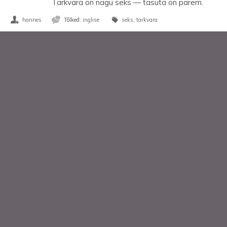
Tarkvara on nagu seks — tasuta on parem.
hannes
Tõlked:
inglise
seks
tarkvara