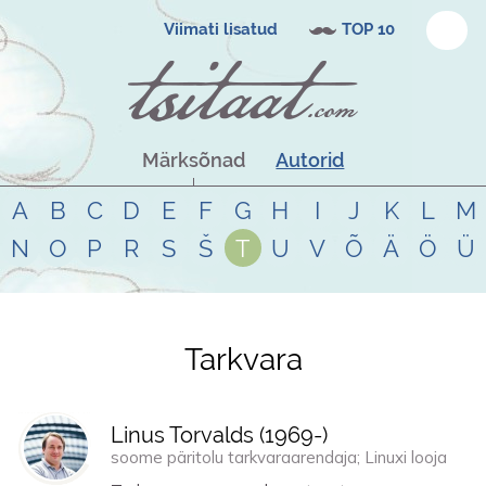
Viimati lisatud
TOP 10
Märksõnad
Autorid
A
B
C
D
E
F
G
H
I
J
K
L
M
N
O
P
R
S
Š
T
U
V
Õ
Ä
Ö
Ü
Tarkvara
Tsitaadid teemal
tarkvara
Linus Torvalds (
1969
-)
soome päritolu tarkvaraarendaja; Linuxi looja