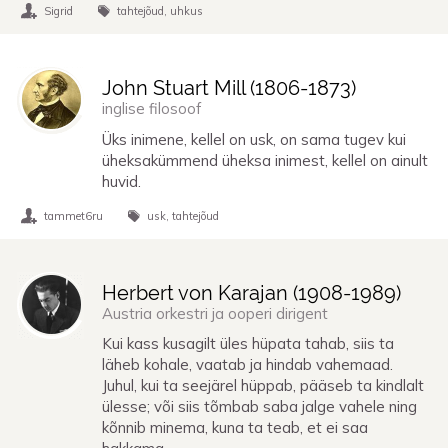
Sigrid
tahtejõud
uhkus
John Stuart Mill (
1806
-
1873
)
inglise filosoof
Üks inimene, kellel on usk, on sama tugev kui
üheksakümmend üheksa inimest, kellel on ainult
huvid.
tammet6ru
usk
tahtejõud
Herbert von Karajan (
1908
-
1989
)
Austria orkestri ja ooperi dirigent
Kui kass kusagilt üles hüpata tahab, siis ta
läheb kohale, vaatab ja hindab vahemaad.
Juhul, kui ta seejärel hüppab, pääseb ta kindlalt
ülesse; või siis tõmbab saba jalge vahele ning
kõnnib minema, kuna ta teab, et ei saa