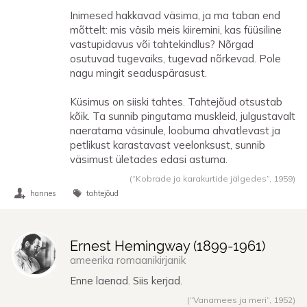
Inimesed hakkavad väsima, ja ma taban end
mõttelt: mis väsib meis kiiremini, kas füüsiline
vastupidavus või tahtekindlus? Nõrgad
osutuvad tugevaiks, tugevad nõrkevad. Pole
nagu mingit seaduspärasust.
Küsimus on siiski tahtes. Tahtejõud otsustab
kõik. Ta sunnib pingutama muskleid, julgustavalt
naeratama väsinule, loobuma ahvatlevast ja
petlikust karastavast veelonksust, sunnib
väsimust ületades edasi astuma.
(“Kobrade ja karakurtide jälgedes”,
1959
)
hannes
tahtejõud
Ernest Hemingway (
1899
-
1961
)
ameerika romaanikirjanik
Enne laenad. Siis kerjad.
(“Vanamees ja meri”,
1952
)