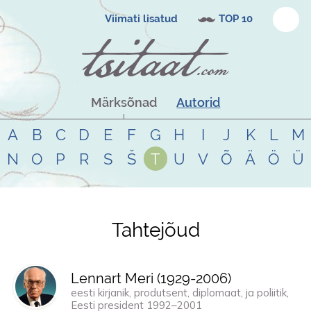
Viimati lisatud
TOP 10
Märksõnad
Autorid
A
B
C
D
E
F
G
H
I
J
K
L
M
N
O
P
R
S
Š
T
U
V
Õ
Ä
Ö
Ü
Tahtejõud
Tsitaadid teemal
tahtejõud
Lennart Meri (
1929
-
2006
)
eesti kirjanik, produtsent, diplomaat, ja poliitik,
Eesti president 1992–2001