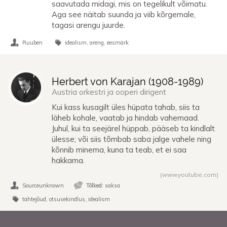
saavutada midagi, mis on tegelikult võimatu.
Aga see näitab suunda ja viib kõrgemale,
tagasi arengu juurde.
Ruuben
idealism
areng
eesmärk
Herbert von Karajan (
1908
-
1989
)
Austria orkestri ja ooperi dirigent
Kui kass kusagilt üles hüpata tahab, siis ta
läheb kohale, vaatab ja hindab vahemaad.
Juhul, kui ta seejärel hüppab, pääseb ta kindlalt
ülesse; või siis tõmbab saba jalge vahele ning
kõnnib minema, kuna ta teab, et ei saa
hakkama.
(www.youtube.com)
Sourceunknown
Tõlked:
saksa
tahtejõud
otsusekindlus
idealism