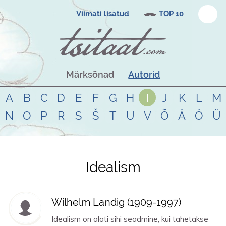
Viimati lisatud
TOP 10
Märksõnad
Autorid
A
B
C
D
E
F
G
H
I
J
K
L
M
N
O
P
R
S
Š
T
U
V
Õ
Ä
Ö
Ü
Idealism
Tsitaadid teemal
idealism
Wilhelm Landig (
1909
-
1997
)
Idealism on alati sihi seadmine, kui tahetakse