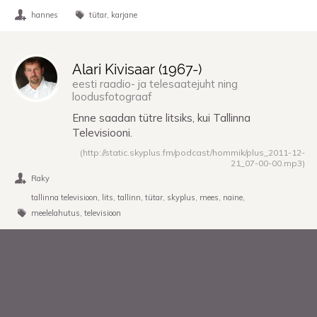
hannes
tütar
karjane
Alari Kivisaar (
1967
-)
eesti raadio- ja telesaatejuht ning
loodusfotograaf
Enne saadan tütre litsiks, kui Tallinna
Televisiooni.
(http://static.skyplus.fm/podcast/hommik/plus_2011-12-
21_07-00-00.mp3)
Raky
tallinna televisioon
lits
tallinn
tütar
skyplus
mees
naine
meelelahutus
televisioon