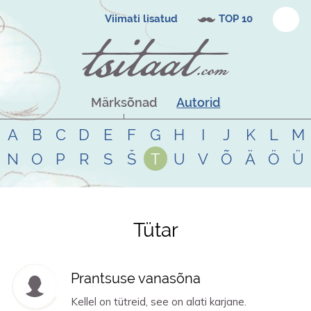
Viimati lisatud
TOP 10
Märksõnad
Autorid
A
B
C
D
E
F
G
H
I
J
K
L
M
N
O
P
R
S
Š
T
U
V
Õ
Ä
Ö
Ü
Tütar
Tsitaadid teemal
tütar
Prantsuse vanasõna
Kellel on tütreid, see on alati karjane.