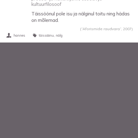
kultuurfilosoof
Täissöönul pole isu ja nälginul toitu ning hädas
on mõlemad.
(“Aforismide raudvara”,
2007
)
hannes
täissöönu
nälg