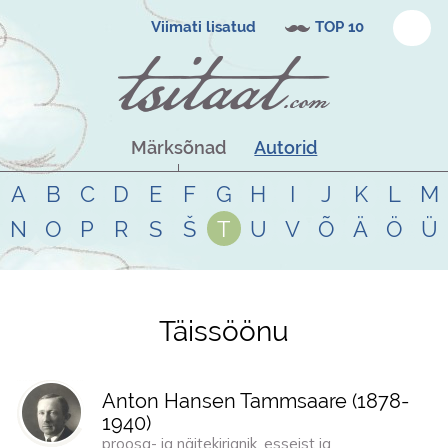
Viimati lisatud
TOP 10
Märksõnad
Autorid
A
B
C
D
E
F
G
H
I
J
K
L
M
N
O
P
R
S
Š
T
U
V
Õ
Ä
Ö
Ü
Täissöönu
Tsitaadid teemal
täissöönu
Anton Hansen Tammsaare (
1878
-
1940
)
proosa- ja näitekirjanik, esseist ja