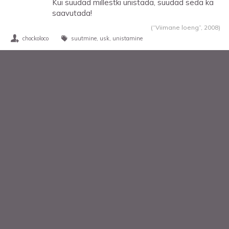
Kui suudad millestki unistada, suudad seda ka
saavutada!
(“Viimane loeng”,
2008
)
chockoloco
suutmine
usk
unistamine