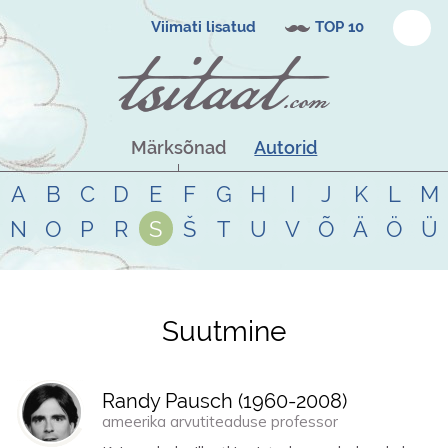
Viimati lisatud
TOP 10
Märksõnad
Autorid
A
B
C
D
E
F
G
H
I
J
K
L
M
N
O
P
R
S
Š
T
U
V
Õ
Ä
Ö
Ü
Suutmine
Tsitaadid teemal
suutmine
Randy Pausch (
1960
-
2008
)
ameerika arvutiteaduse professor