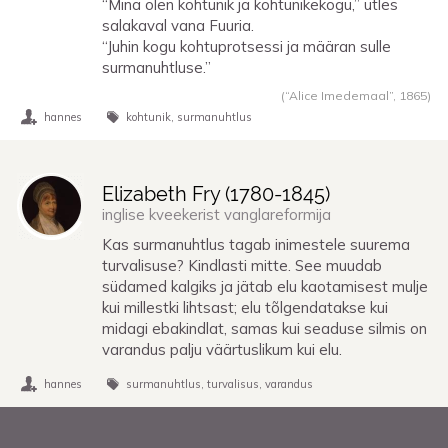
“Mina olen kohtunik ja kohtunikekogu,” ütles
salakaval vana Fuuria.
“Juhin kogu kohtuprotsessi ja määran sulle
surmanuhtluse.”
(“Alice Imedemaal”,
1865
)
hannes
kohtunik
surmanuhtlus
Elizabeth Fry (
1780
-
1845
)
inglise kveekerist vanglareformija
Kas surmanuhtlus tagab inimestele suurema
turvalisuse? Kindlasti mitte. See muudab
südamed kalgiks ja jätab elu kaotamisest mulje
kui millestki lihtsast; elu tõlgendatakse kui
midagi ebakindlat, samas kui seaduse silmis on
varandus palju väärtuslikum kui elu.
hannes
surmanuhtlus
turvalisus
varandus