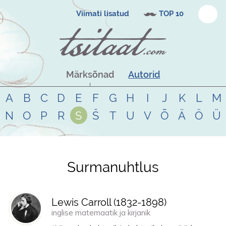
Viimati lisatud
TOP 10
Märksõnad
Autorid
A
B
C
D
E
F
G
H
I
J
K
L
M
N
O
P
R
S
Š
T
U
V
Õ
Ä
Ö
Ü
Surmanuhtlus
Tsitaadid teemal
surmanuhtlus
Lewis Carroll (
1832
-
1898
)
inglise matemaatik ja kirjanik