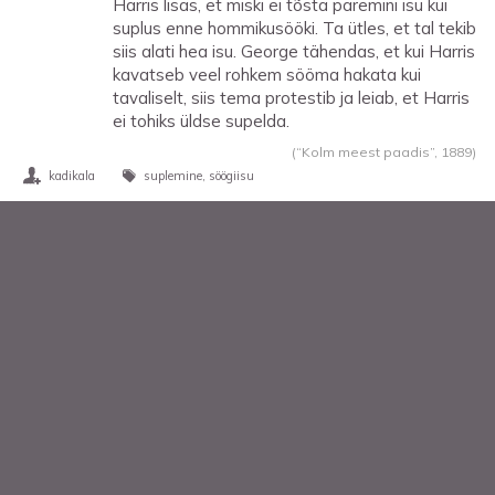
Harris lisas, et miski ei tõsta paremini isu kui
suplus enne hommikusööki. Ta ütles, et tal tekib
siis alati hea isu. George tähendas, et kui Harris
kavatseb veel rohkem sööma hakata kui
tavaliselt, siis tema protestib ja leiab, et Harris
ei tohiks üldse supelda.
(“Kolm meest paadis”,
1889
)
kadikala
suplemine
söögiisu