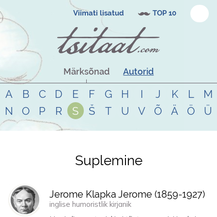
Viimati lisatud
TOP 10
Märksõnad
Autorid
A
B
C
D
E
F
G
H
I
J
K
L
M
N
O
P
R
S
Š
T
U
V
Õ
Ä
Ö
Ü
Suplemine
Tsitaadid teemal
suplemine
Jerome Klapka Jerome (
1859
-
1927
)
inglise humoristlik kirjanik