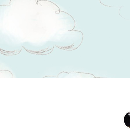
Tsitaadid teemal
stress