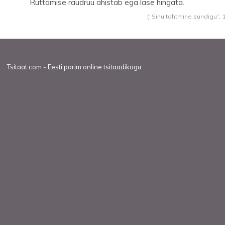
Ruttamise raudrüü ahistab ega lase hingata.
(“Sinu tahtmine sündigu”,
Tsitaat.com - Eesti parim online tsitaadikogu