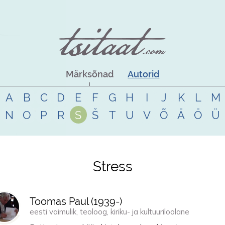
Märksõnad
Autorid
A
B
C
D
E
F
G
H
I
J
K
L
M
N
O
P
R
S
Š
T
U
V
Õ
Ä
Ö
Ü
Stress
Toomas Paul (
1939
-)
eesti vaimulik, teoloog, kiriku- ja kultuuriloolane