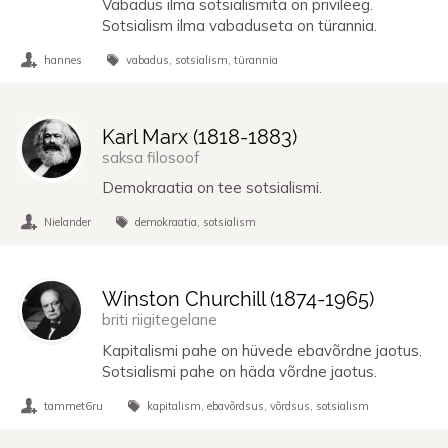
Vabadus ilma sotsialismita on privileeg.
Sotsialism ilma vabaduseta on türannia.
hannes
vabadus
sotsialism
türannia
Karl Marx (
1818
-
1883
)
saksa filosoof
Demokraatia on tee sotsialismi.
Nielander
demokraatia
sotsialism
Winston Churchill (
1874
-
1965
)
briti riigitegelane
Kapitalismi pahe on hüvede ebavõrdne jaotus.
Sotsialismi pahe on häda võrdne jaotus.
tammet6ru
kapitalism
ebavõrdsus
võrdsus
sotsialism