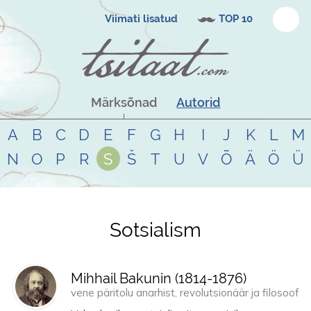
Viimati lisatud
TOP 10
Märksõnad
Autorid
A
B
C
D
E
F
G
H
I
J
K
L
M
N
O
P
R
S
Š
T
U
V
Õ
Ä
Ö
Ü
Sotsialism
Tsitaadid teemal
sotsialism
Mihhail Bakunin (
1814
-
1876
)
vene päritolu anarhist, revolutsionäär ja filosoof