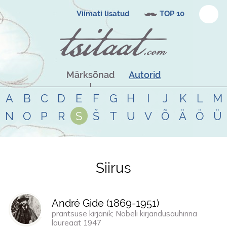
Viimati lisatud
TOP 10
Märksõnad
Autorid
A
B
C
D
E
F
G
H
I
J
K
L
M
N
O
P
R
S
Š
T
U
V
Õ
Ä
Ö
Ü
Siirus
Tsitaadid teemal
siirus
André Gide (
1869
-
1951
)
prantsuse kirjanik; Nobeli kirjandusauhinna
laureaat 1947