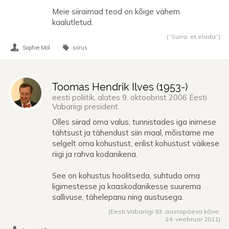
Meie siiraimad teod on kõige vähem
kaalutletud.
(“Surra, et elada”)
Sophie Mol
siirus
Toomas Hendrik Ilves (
1953
-)
eesti poliitik, alates 9. oktoobrist 2006 Eesti
Vabariigi president
Olles siirad oma valus, tunnistades iga inimese
tähtsust ja tähendust siin maal, mõistame me
selgelt oma kohustust, erilist kohustust väikese
riigi ja rahva kodanikena.
See on kohustus hoolitseda, suhtuda oma
ligimestesse ja kaaskodanikesse suurema
sallivuse, tähelepanu ning austusega.
(Eesti Vabariigi 93. aastapäeva kõne,
24. veebruar 2011
)