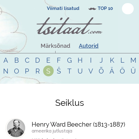
Viimati lisatud
TOP 10
Märksõnad
Autorid
A
B
C
D
E
F
G
H
I
J
K
L
M
N
O
P
R
S
Š
T
U
V
Õ
Ä
Ö
Ü
Seiklus
Tsitaadid teemal
seiklus
Henry Ward Beecher (
1813
-
1887
)
ameerika jutlustaja