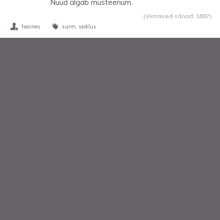
Nüüd algab müsteerium.
(Viimased sõnad,
1887
)
hannes
surm
seiklus