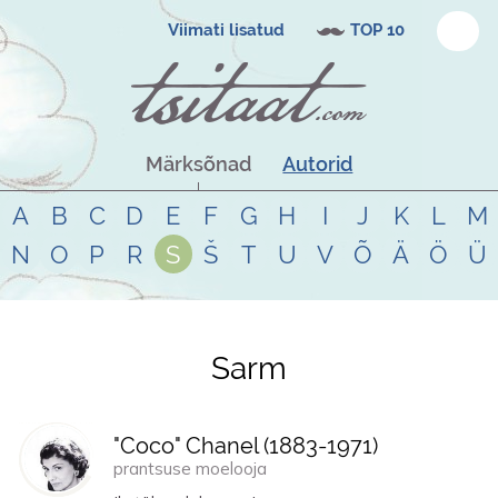
Viimati lisatud
TOP 10
Märksõnad
Autorid
A
B
C
D
E
F
G
H
I
J
K
L
M
N
O
P
R
S
Š
T
U
V
Õ
Ä
Ö
Ü
Sarm
Tsitaadid teemal
sarm
"Coco" Chanel (
1883
-
1971
)
prantsuse moelooja