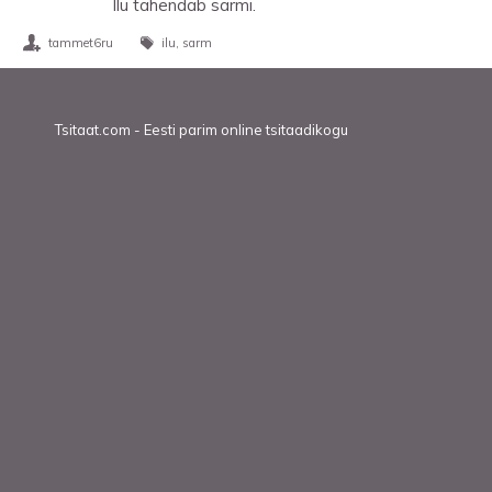
Ilu tähendab sarmi.
tammet6ru
ilu
sarm
Tsitaat.com - Eesti parim online tsitaadikogu