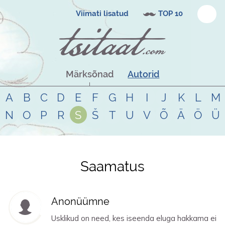
Viimati lisatud
TOP 10
Märksõnad
Autorid
A
B
C
D
E
F
G
H
I
J
K
L
M
N
O
P
R
S
Š
T
U
V
Õ
Ä
Ö
Ü
Saamatus
Tsitaadid teemal
saamatus
Anonüümne
Usklikud on need, kes iseenda eluga hakkama ei