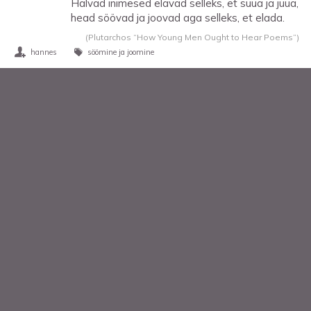
Halvad inimesed elavad selleks, et süüa ja juua,
head söövad ja joovad aga selleks, et elada.
(Plutarchos “How Young Men Ought to Hear Poems”)
hannes
söömine ja joomine