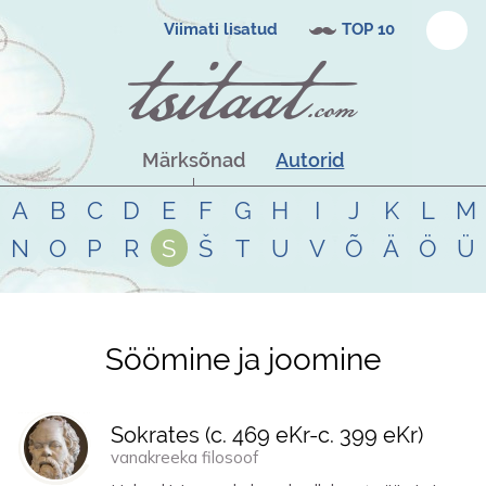
Viimati lisatud
TOP 10
Märksõnad
Autorid
A
B
C
D
E
F
G
H
I
J
K
L
M
N
O
P
R
S
Š
T
U
V
Õ
Ä
Ö
Ü
Söömine ja joomine
Tsitaadid teemal
söömine ja
joomine
Sokrates (
c. 469 eKr
-
c. 399 eKr
)
vanakreeka filosoof