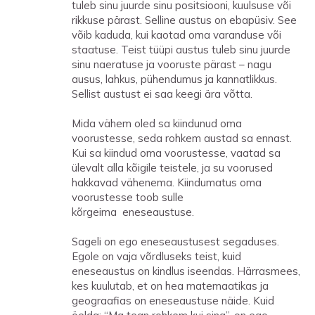
tuleb sinu juurde sinu positsiooni, kuulsuse või
rikkuse pärast. Selline austus on ebapüsiv. See
võib kaduda, kui kaotad oma varanduse või
staatuse. Teist tüüpi austus tuleb sinu juurde
sinu naeratuse ja vooruste pärast – nagu
ausus, lahkus, pühendumus ja kannatlikkus.
Sellist austust ei saa keegi ära võtta.
Mida vähem oled sa kiindunud oma
voorustesse, seda rohkem austad sa ennast.
Kui sa kiindud oma voorustesse, vaatad sa
ülevalt alla kõigile teistele, ja su voorused
hakkavad vähenema. Kiindumatus oma
voorustesse toob sulle
kõrgeima eneseaustuse.
Sageli on ego eneseaustusest segaduses.
Egole on vaja võrdluseks teist, kuid
eneseaustus on kindlus iseendas. Härrasmees,
kes kuulutab, et on hea matemaatikas ja
geograafias on eneseaustuse näide. Kuid