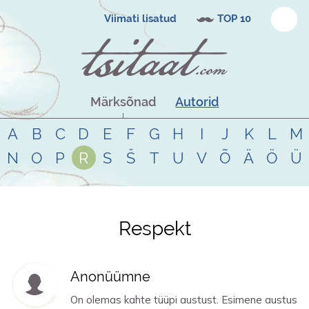
Viimati lisatud
TOP 10
Märksõnad
Autorid
A
B
C
D
E
F
G
H
I
J
K
L
M
N
O
P
R
S
Š
T
U
V
Õ
Ä
Ö
Ü
Respekt
Tsitaadid teemal
respekt
Anonüümne
On olemas kahte tüüpi austust. Esimene austus