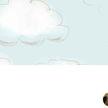
Tsitaadid teemal
rahvuslus