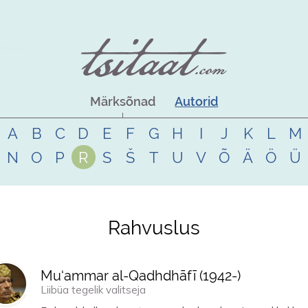
Märksõnad
Autorid
A
B
C
D
E
F
G
H
I
J
K
L
M
N
O
P
R
S
Š
T
U
V
Õ
Ä
Ö
Ü
Rahvuslus
Mu‘ammar al-Qadhdhāfī (
1942
-)
Liibüa tegelik valitseja