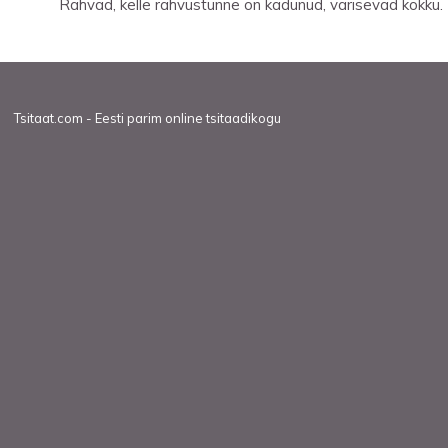
Rahvad, kelle rahvustunne on kadunud, varisevad kokku.
Tsitaat.com - Eesti parim online tsitaadikogu