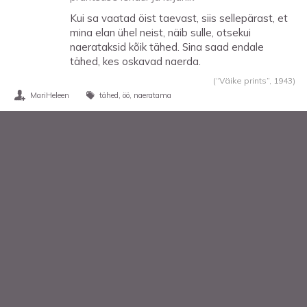
Kui sa vaatad öist taevast, siis sellepärast, et
mina elan ühel neist, näib sulle, otsekui
naerataksid kõik tähed. Sina saad endale
tähed, kes oskavad naerda.
(“Väike prints”,
1943
)
MariHeleen
tähed
öö
naeratama