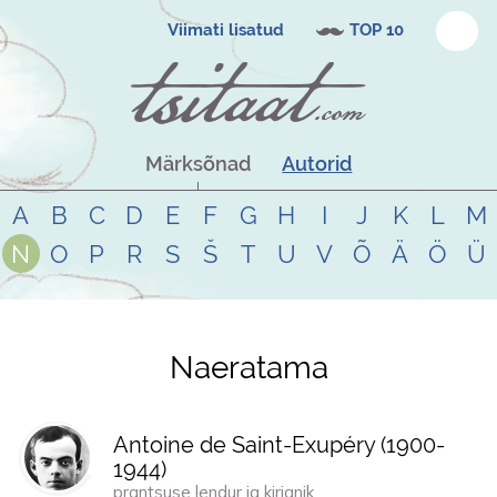
Viimati lisatud
TOP 10
Märksõnad
Autorid
A
B
C
D
E
F
G
H
I
J
K
L
M
N
O
P
R
S
Š
T
U
V
Õ
Ä
Ö
Ü
Naeratama
Tsitaadid teemal
naeratama
Antoine de Saint-Exupéry (
1900
-
1944
)
prantsuse lendur ja kirjanik