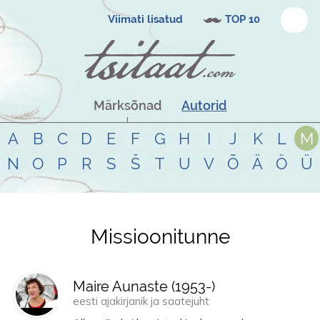
Viimati lisatud
TOP 10
Märksõnad
Autorid
A
B
C
D
E
F
G
H
I
J
K
L
M
N
O
P
R
S
Š
T
U
V
Õ
Ä
Ö
Ü
Missioonitunne
Tsitaadid teemal
missioonitunne
Maire Aunaste (
1953
-)
eesti ajakirjanik ja saatejuht