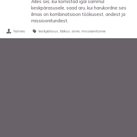
Alles siis, kui komistad igal sammul
keskpärasusele, saad aru, kui harukordne ses
ilmas on kombinatsioon töökusest, andest ja
missioonitundest.
hannes
keskpärasus
töökus
anne
missioonitunne