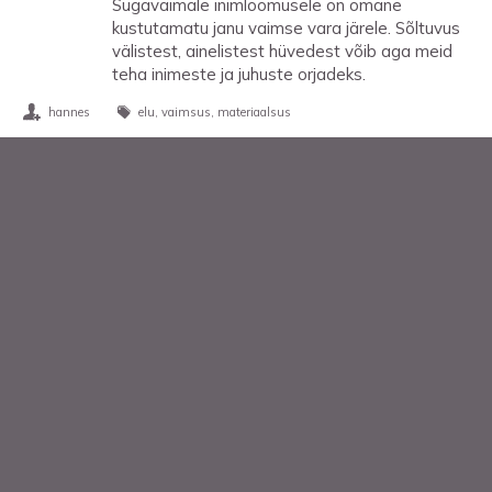
Sügavaimale inimloomusele on omane
kustutamatu janu vaimse vara järele. Sõltuvus
välistest, ainelistest hüvedest võib aga meid
teha inimeste ja juhuste orjadeks.
hannes
elu
vaimsus
materiaalsus