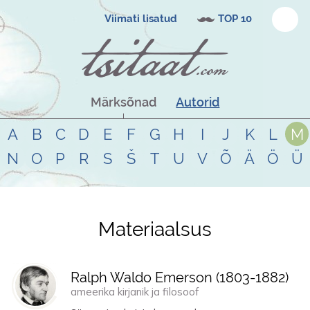
Viimati lisatud
TOP 10
Märksõnad
Autorid
A
B
C
D
E
F
G
H
I
J
K
L
M
N
O
P
R
S
Š
T
U
V
Õ
Ä
Ö
Ü
Materiaalsus
Tsitaadid teemal
materiaalsus
Ralph Waldo Emerson (
1803
-
1882
)
ameerika kirjanik ja filosoof