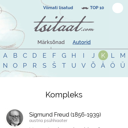
Viimati lisatud
TOP 10
Märksõnad
Autorid
A
B
C
D
E
F
G
H
I
J
K
L
M
N
O
P
R
S
Š
T
U
V
Õ
Ä
Ö
Ü
Kompleks
Tsitaadid teemal
kompleks
Sigmund Freud (
1856
-
1939
)
austria psühhiaater