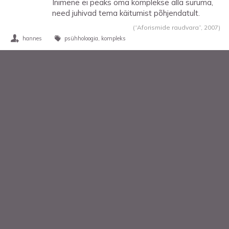
Inimene ei peaks oma komplekse alla suruma,
need juhivad tema käitumist põhjendatult.
(“Aforismide raudvara”,
2007
)
hannes
psühholoogia
kompleks