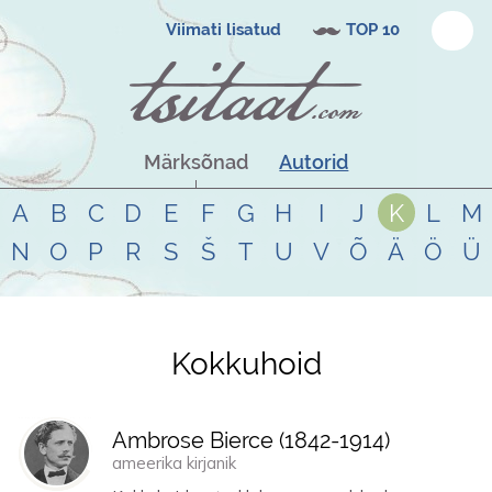
Viimati lisatud
TOP 10
Märksõnad
Autorid
A
B
C
D
E
F
G
H
I
J
K
L
M
N
O
P
R
S
Š
T
U
V
Õ
Ä
Ö
Ü
Kokkuhoid
Tsitaadid teemal
kokkuhoid
Ambrose Bierce (
1842
-
1914
)
ameerika kirjanik