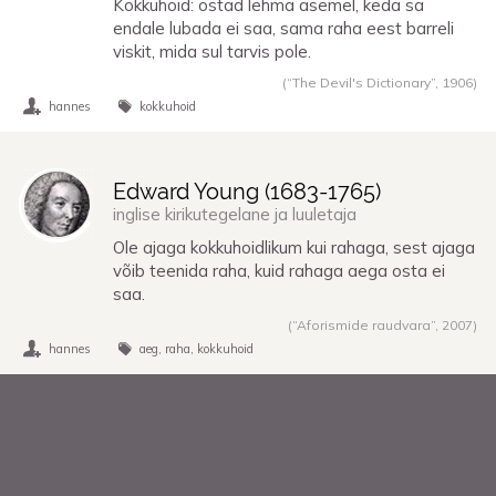
Kokkuhoid: ostad lehma asemel, keda sa
endale lubada ei saa, sama raha eest barreli
viskit, mida sul tarvis pole.
(“The Devil's Dictionary”,
1906
)
hannes
kokkuhoid
Edward Young (
1683
-
1765
)
inglise kirikutegelane ja luuletaja
Ole ajaga kokkuhoidlikum kui rahaga, sest ajaga
võib teenida raha, kuid rahaga aega osta ei
saa.
(“Aforismide raudvara”,
2007
)
hannes
aeg
raha
kokkuhoid