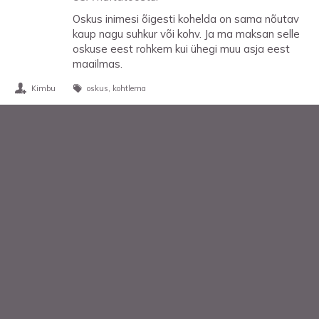
Oskus inimesi õigesti kohelda on sama nõutav
kaup nagu suhkur või kohv. Ja ma maksan selle
oskuse eest rohkem kui ühegi muu asja eest
maailmas.
Kimbu
oskus
kohtlema