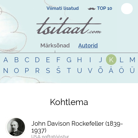
Viimati lisatud
TOP 10
Märksõnad
Autorid
A
B
C
D
E
F
G
H
I
J
K
L
M
N
O
P
R
S
Š
T
U
V
Õ
Ä
Ö
Ü
Kohtlema
Tsitaadid teemal
kohtlema
John Davison Rockefeller (
1839
-
1937
)
USA naftatööstur